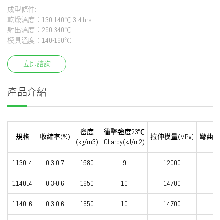
成型條件:
乾燥溫度：130-140℃ 3-4 hrs
射出溫度：290-340℃
模具溫度：140-160℃
立即諮詢
產品介紹
密度
衝擊強度23℃
規格
收縮率(%)
拉伸模量(MPa)
彎曲模量
(kg/m3)
Charpy(kJ/m2)
1130L4
0.3-0.7
1580
9
12000
11
1140L4
0.3-0.6
1650
10
14700
14
1140L6
0.3-0.6
1650
10
14700
14