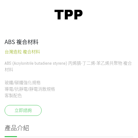
ABS 複合材料
台灣造粒 複合材料
ABS (Acrylonitrile butadiene styrene) 丙烯腈-丁二烯-苯乙烯共聚物 複合
材料
玻纖/碳纖強化規格
導電/抗靜電/靜電消散規格
客製配色
立即諮詢
產品介紹