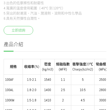
3.出色的低摩擦性和耐磨性
4.寬廣的溫度使用範圍（-40°C 到 120°C）
5.突出的耐潮濕、汽油、潤滑劑、溶劑和中性化學品
6.具有天然彈性自潤性。
立即諮詢
產品介紹
密度
熔融指數
衝擊強度23℃
彎曲模量
規格
收縮率(%)
(kg/m3)
(MFR)
Charpy(kJ/m2)
(MPa)
100AF
1.5-2.1
1540
1.1
5
2500
100AL
1.8-2.0
1400
2.5
10.5
2800
100KM
1.5-1.8
1410
2
4.5
3000