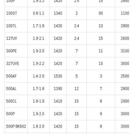
100P
1.9-2.2
1420
2.5
15
2850
100ST
0.8-1.1
1340
2
90
1100
100TL
1.7-1.8
1430
2.4
10
2800
127UV
1.9-2.1
1420
2.4
15
2600
300PE
1.9-2.0
1420
7
11
3100
327UVE
1.9-2.2
1420
7
10
3000
500AF
1.4-2.0
1530
5
3
2500
500AL
1.7-1.8
1390
12
7
2800
500CL
1.8-1.9
1410
15
8
2900
500P
1.9-2.0
1420
15
9
3000
500P BK602
1.8-2.0
1420
15
8
3000