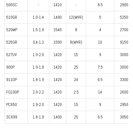
500SC
-
1410
-
8.5
2900
510GR
1.0-1.4
1490
12(MVR)
5
5250
520MP
1.5-1.9
1540
8
4
2700
525GR
0.4-1.2
1590
8(MVR)
10
9150
527UV
1.9-2.0
1420
15
9
3000
900P
1.9-1.9
1420
25
7.5
3000
911DP
1.8-1.9
1420
24
6.5
3300
FG100P
2.0-2.2
1420
2.5
14
2600
PC650
1.9-2.0
1420
15
9
2950
SC699
1.8-1.9
1400
25
6.5
3050